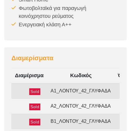
Φωτοβολταϊκά για παραγωγή
κοινόχρηστου ρεύματος
Ενεργειακή κλάση Α++
Διαμερίσματα
Διαμέρισμα
Κωδικός
Όρο
1ο
Α1_ΛΟΝΤΟΥ_42_ΓΛΥΦΑΔΑ
Sold
1ο
Α2_ΛΟΝΤΟΥ_42_ΓΛΥΦΑΔΑ
Sold
2ο
Β1_ΛΟΝΤΟΥ_42_ΓΛΥΦΑΔΑ
Sold