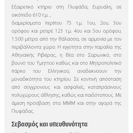
Εξαιρετικό κτήριο στη Γλυφάδα, Ευρυάλη, σε
οικόπεδο 610 τ.μ. ,
διαμερίσματα περίπου 75 τ.μ. 1ου, 2ου, 3ου
ορόφου και ρετιρέ 123 τ.μ. 4ου και 5ου ορόφου,
1.500 μέτρα από την θάλασσα, σε αρμονία με τον
περιβάλλοντα χώρο.
Η εγγύτητα στην παραλία της
Αθηναϊκής Ριβιέρας, η θέα στο Σαρωνικό, στο
βουνό του Υμηττού καθώς και στο Μητροπολιτικό
πάρκο του Ελληνικού, αναδεικνύουν την
μοναδικότητα του κτηρίου. Σε κοντινή απόσταση
από σύγχρονους και ασφαλείς, καταπράσινους
πολυχώρους άθλησης, καθώς και παιδότοπους. Με
άμεση πρόσβαση στα ΜΜΜ και στην αγορά της
Γλυφάδας.
Σεβασμός και υπευθυνότητα