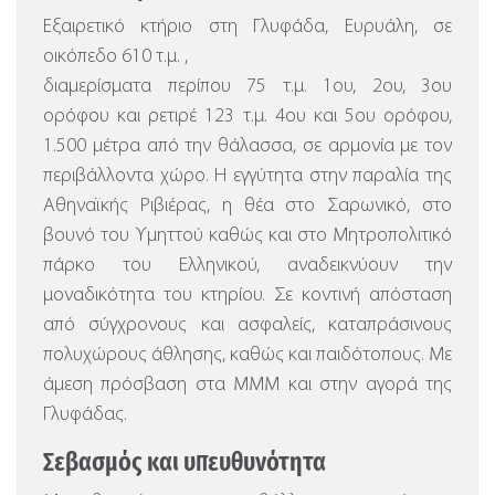
Εξαιρετικό κτήριο στη Γλυφάδα, Ευρυάλη, σε
οικόπεδο 610 τ.μ. ,
διαμερίσματα περίπου 75 τ.μ. 1ου, 2ου, 3ου
ορόφου και ρετιρέ 123 τ.μ. 4ου και 5ου ορόφου,
1.500 μέτρα από την θάλασσα, σε αρμονία με τον
περιβάλλοντα χώρο.
Η εγγύτητα στην παραλία της
Αθηναϊκής Ριβιέρας, η θέα στο Σαρωνικό, στο
βουνό του Υμηττού καθώς και στο Μητροπολιτικό
πάρκο του Ελληνικού, αναδεικνύουν την
μοναδικότητα του κτηρίου. Σε κοντινή απόσταση
από σύγχρονους και ασφαλείς, καταπράσινους
πολυχώρους άθλησης, καθώς και παιδότοπους. Με
άμεση πρόσβαση στα ΜΜΜ και στην αγορά της
Γλυφάδας.
Σεβασμός και υπευθυνότητα