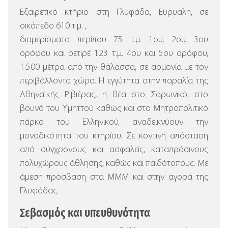
Εξαιρετικό κτήριο στη Γλυφάδα, Ευρυάλη, σε
οικόπεδο 610 τ.μ. ,
διαμερίσματα περίπου 75 τ.μ. 1ου, 2ου, 3ου
ορόφου και ρετιρέ 123 τ.μ. 4ου και 5ου ορόφου,
1.500 μέτρα από την θάλασσα, σε αρμονία με τον
περιβάλλοντα χώρο.
Η εγγύτητα στην παραλία της
Αθηναϊκής Ριβιέρας, η θέα στο Σαρωνικό, στο
βουνό του Υμηττού καθώς και στο Μητροπολιτικό
πάρκο του Ελληνικού, αναδεικνύουν την
μοναδικότητα του κτηρίου. Σε κοντινή απόσταση
από σύγχρονους και ασφαλείς, καταπράσινους
πολυχώρους άθλησης, καθώς και παιδότοπους. Με
άμεση πρόσβαση στα ΜΜΜ και στην αγορά της
Γλυφάδας.
Σεβασμός και υπευθυνότητα