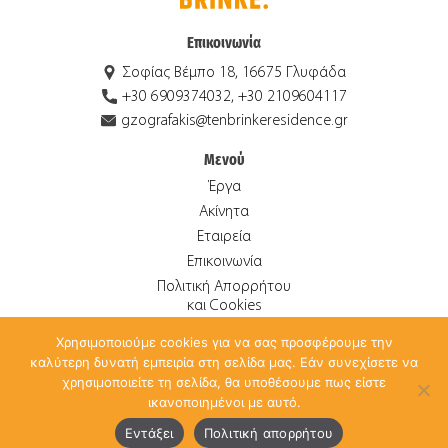
Επικοινωνία
Σοφίας Βέμπο 18, 16675 Γλυφάδα
+30 6909374032, +30 2109604117
gzografakis@tenbrinkeresidence.gr
Μενού
Έργα
Ακίνητα
Εταιρεία
Επικοινωνία
Πολιτική Απορρήτου
και Cookies
Χρησιμοποιούμε cookies για να σας προσφέρουμε την
καλύτερη δυνατή εμπειρία στη σελίδα μας. Εάν συνεχίσετε να
© 2026 Ten Brinke Οικιστική Α.Ε. ALL RIGHTS RESERVED.
χρησιμοποιείτε τη σελίδα, θα υποθέσουμε πως είστε
CREATED BY
ANTONIS PAPADAKIS
.
ικανοποιημένοι με αυτό.
Ελληνικά
English
(
Αγγλικά
)
Εντάξει
Πολιτική απορρήτου