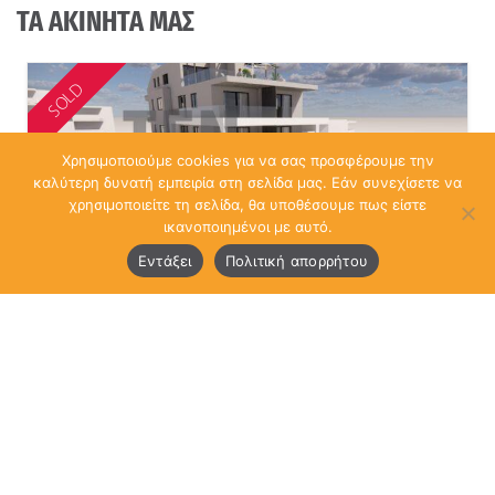
ΤΑ ΑΚΙΝΗΤΑ ΜΑΣ
SOLD
Χρησιμοποιούμε cookies για να σας προσφέρουμε την
καλύτερη δυνατή εμπειρία στη σελίδα μας. Εάν συνεχίσετε να
χρησιμοποιείτε τη σελίδα, θα υποθέσουμε πως είστε
ικανοποιημένοι με αυτό.
Εντάξει
Πολιτική απορρήτου
Διαμέρισμα 100 τ.μ. 1ου Ελληνικό Εθνάρχου
Μακαρίου 63
Νεόδμητο
Ρωτήστε μας για την τιμή
Ελληνικό - Άνω Σούρμενα