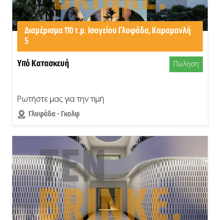
Διαμέρισμα 110 τ.μ. Ισογείου Γλυφάδα, Καραμανλή
5
Υπό Κατασκευή
Πώληση
Ρωτήστε μας για την τιμή
Γλυφάδα - Γκολφ