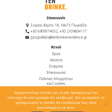
Επικοινωνία
Σοφίας Βέμπο 18, 16675 Γλυφάδα
+30 6909374032, +30 2109604117
gzografakis@tenbrinkeresidence.gr
Μενού
Έργα
Ακίνητα
Εταιρεία
Επικοινωνία
Πολιτική Απορρήτου
και Cookies
Χρησιμοποιούμε cookies για να σας προσφέρουμε την
καλύτερη δυνατή εμπειρία στη σελίδα μας. Εάν συνεχίσετε να
© 2026 Ten Brinke Οικιστική Α.Ε. ALL RIGHTS RESERVED.
χρησιμοποιείτε τη σελίδα, θα υποθέσουμε πως είστε
CREATED BY
ANTONIS PAPADAKIS
.
ικανοποιημένοι με αυτό.
Ελληνικά
English
(
Αγγλικά
)