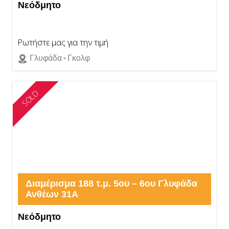
Νεόδμητο
Ρωτήστε μας για την τιμή
Γλυφάδα - Γκολφ
SOLD
Διαμέρισμα 188 τ.μ. 5ου – 6ου Γλυφάδα
Ανθέων 31Α
Νεόδμητο