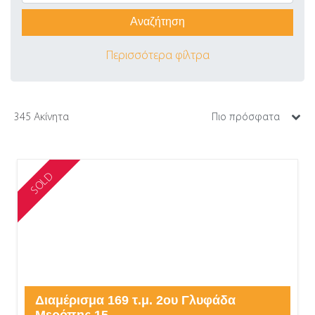
Περισσότερα φίλτρα
345 Ακίνητα
SOLD
Διαμέρισμα 169 τ.μ. 2ου Γλυφάδα