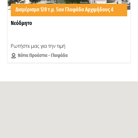
Διαμέρισμα 128 τ.μ. 5ου Γλυφάδα Αρχιμήδους 4
Νεόδμητο
Ρωτήστε μας για την τιμή
Νότια Προάστια - Γλυφάδα