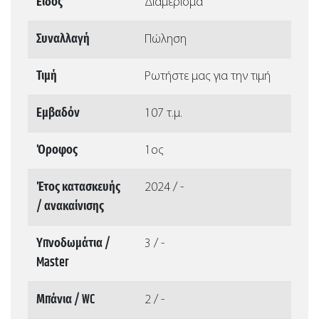
Είδος
Διαμέρισμα
Συναλλαγή
Πώληση
Τιμή
Ρωτήστε μας για την τιμή
Εμβαδόν
107 τ.μ.
Όροφος
1ος
Έτος κατασκευής
2024 / -
/ ανακαίνισης
Υπνοδωμάτια /
3 / -
Master
Μπάνια / WC
2 / -