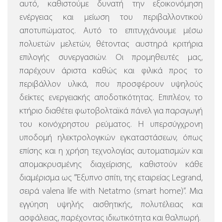
αυτό, καθιστούμε δυνατή την εξοικονόμηση
ενέργειας και μείωση του περιβαλλοντικού
αποτυπώματος. Αυτό το επιτυγχάνουμε μέσω
πολυετών μελετών, θέτοντας αυστηρά κριτήρια
επιλογής συνεργασιών. Οι προμηθευτές μας,
παρέχουν άριστα καθώς και φιλικά προς το
περιβάλλον υλικά, που προσφέρουν υψηλούς
δείκτες ενεργειακής αποδοτικότητας. Επιπλέον, το
κτήριο διαθέτει φωτοβολταϊκά πάνελ για παραγωγή
του κοινόχρηστου ρεύματος.
Η υπερσύγχρονη
υποδομή ηλεκτρολογικών εγκαταστάσεων, όπως
επίσης και η χρήση τεχνολογίας αυτοματισμών και
απομακρυσμένης διαχείρισης, καθιστούν κάθε
διαμέρισμα ως ”Έξυπνο σπίτι, της εταιρείας Legrand,
σειρά valena life with Netatmo (smart home)”.
Μια
εγγύηση υψηλής αισθητικής, πολυτέλειας και
ασφάλειας, παρέχοντας ιδιωτικότητα και θαλπωρή.