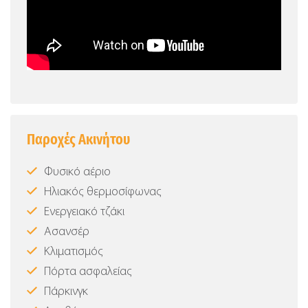
Παροχές Ακινήτου
Φυσικό αέριο
Ηλιακός θερμοσίφωνας
Ενεργειακό τζάκι
Ασανσέρ
Κλιματισμός
Πόρτα ασφαλείας
Πάρκινγκ