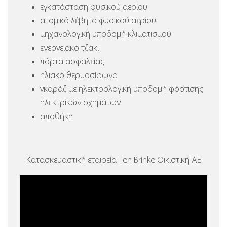
εγκατάσταση φυσικού αερίου
ατομικό λέβητα φυσικού αερίου
μηχανολογική υποδομή κλιματισμού
ενεργειακό τζάκι
πόρτα ασφαλείας
ηλιακό θερμοσίφωνα
γκαράζ με ηλεκτρολογική υποδομή φόρτισης
ηλεκτρικών οχημάτων
αποθήκη
Κατασκευαστική εταιρεία Ten Brinke Οικιστική ΑΕ