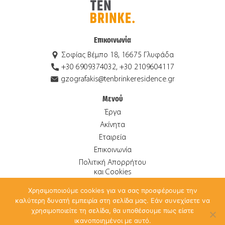
Επικοινωνία
Σοφίας Βέμπο 18, 16675 Γλυφάδα
+30 6909374032, +30 2109604117
gzografakis@tenbrinkeresidence.gr
Μενού
Έργα
Ακίνητα
Εταιρεία
Επικοινωνία
Πολιτική Απορρήτου
και Cookies
Χρησιμοποιούμε cookies για να σας προσφέρουμε την
καλύτερη δυνατή εμπειρία στη σελίδα μας. Εάν συνεχίσετε να
© 2026 Ten Brinke Οικιστική Α.Ε. ALL RIGHTS RESERVED.
χρησιμοποιείτε τη σελίδα, θα υποθέσουμε πως είστε
CREATED BY
ANTONIS PAPADAKIS
.
ικανοποιημένοι με αυτό.