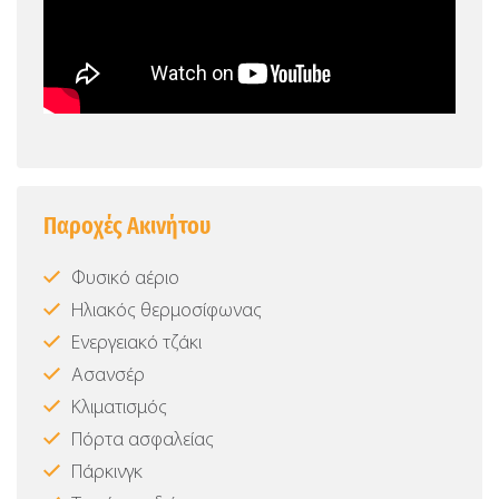
Παροχές Ακινήτου
Φυσικό αέριο
Ηλιακός θερμοσίφωνας
Ενεργειακό τζάκι
Ασανσέρ
Κλιματισμός
Πόρτα ασφαλείας
Πάρκινγκ