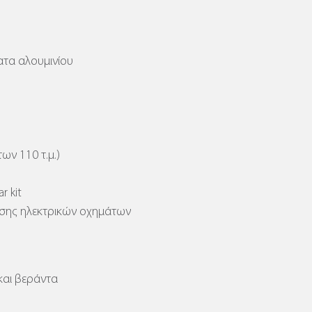
τα αλουμινίου
ων 110 τ.μ.)
r kit
ισης ηλεκτρικών οχημάτων
και βεράντα