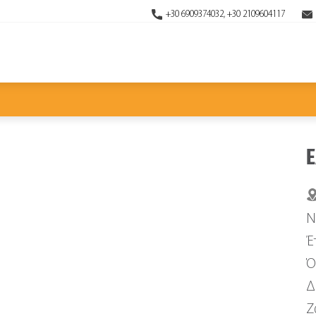
+30 6909374032, +30 2109604117
Ε
Ν
Έ
Ό
Δ
Ζ