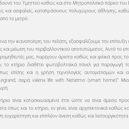
 βουνό του Υμηττού καθώς και στο Μητροπολιτικό πάρκο του 
ους και ασφαλείς, καταπράσινους πολυχώρους άθλησης, καθ
από το μετρό.
να την ικανοποίηση του πελάτη, εξασφαλίζουμε την επίτευξη 
ας και μείωση του περιβαλλοντικού αποτυπώματος. Αυτό το επ
προμηθευτές μας, παρέχουν άριστα καθώς και φιλικά προς 
έον, το κτήριο διαθέτει φωτοβολταϊκά πάνελ για παραγωγή
πως επίσης και η χρήση τεχνολογίας αυτοματισμών και απ
Legrand, σειρά valena life with Netatmo (smart home)”.
Μια
ωρή.
ρια είναι κατασκευασμένα έτσι ώστε να είναι άμεσα προ
α όπως και το κτήριο, εν γένει, είναι αρχιτεκτονικά καθώς 
ή ευχαρίστηση και επιπλέον άνεση καθώς και λειτουργικότητα