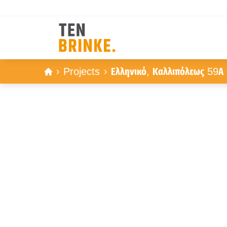
Skip
Projects
Ελληνικό, Καλλιπόλεως 59Α
to
content