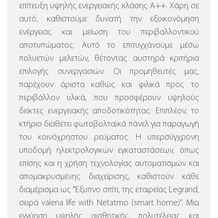
επίτευξη υψηλής ενεργειακής κλάσης Α++. Χάρη σε
αυτό, καθιστούμε δυνατή την εξοικονόμηση
ενέργειας και μείωση του περιβαλλοντικού
αποτυπώματος. Αυτό το επιτυγχάνουμε μέσω
πολυετών μελετών, θέτοντας αυστηρά κριτήρια
επιλογής συνεργασιών. Οι προμηθευτές μας,
παρέχουν άριστα καθώς και φιλικά προς το
περιβάλλον υλικά, που προσφέρουν υψηλούς
δείκτες ενεργειακής αποδοτικότητας. Επιπλέον, το
κτήριο διαθέτει φωτοβολταϊκά πάνελ για παραγωγή
του κοινόχρηστου ρεύματος.
Η υπερσύγχρονη
υποδομή ηλεκτρολογικών εγκαταστάσεων, όπως
επίσης και η χρήση τεχνολογίας αυτοματισμών και
απομακρυσμένης διαχείρισης, καθιστούν κάθε
διαμέρισμα ως ”Έξυπνο σπίτι, της εταιρείας Legrand,
σειρά valena life with Netatmo (smart home)”.
Μια
εγγύηση υψηλής αισθητικής, πολυτέλειας και