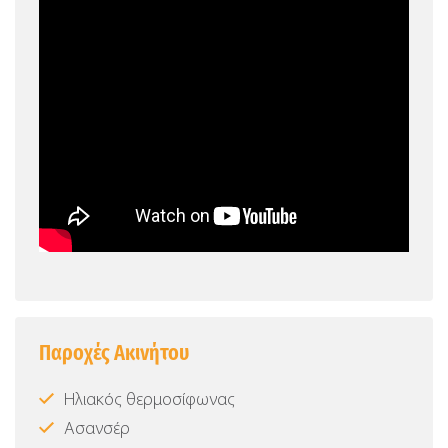
Παροχές Ακινήτου
Ηλιακός θερμοσίφωνας
Ασανσέρ