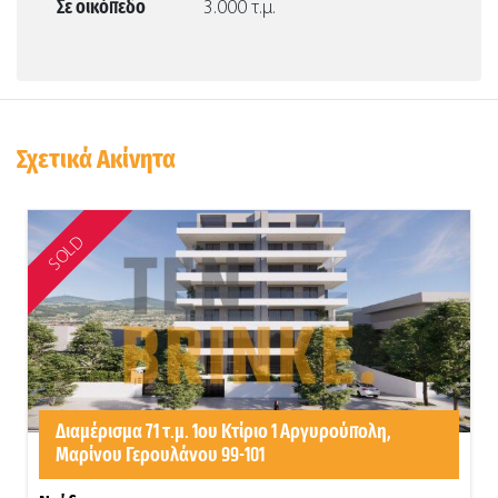
Σε οικόπεδο
3.000 τ.μ.
Σχετικά Ακίνητα
SOLD
Διαμέρισμα 71 τ.μ. 1ου Κτίριο 1 Αργυρούπολη,
Μαρίνου Γερουλάνου 99-101