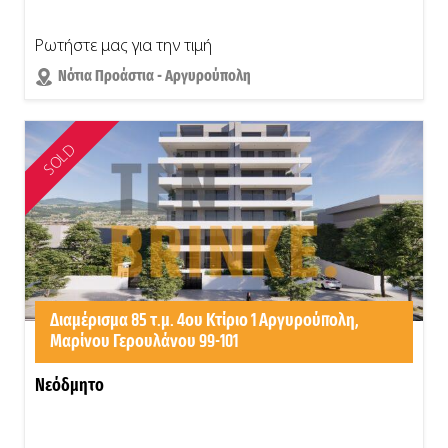
Ρωτήστε μας για την τιμή
Νότια Προάστια - Αργυρούπολη
SOLD
Διαμέρισμα 85 τ.μ. 4ου Κτίριο 1 Αργυρούπολη,
Μαρίνου Γερουλάνου 99-101
Νεόδμητο