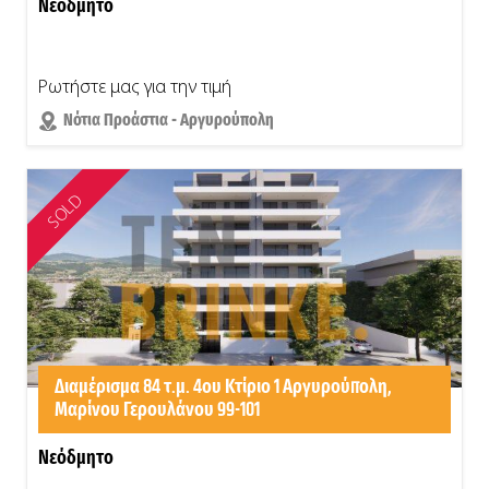
Νεόδμητο
Ρωτήστε μας για την τιμή
Νότια Προάστια - Αργυρούπολη
SOLD
Διαμέρισμα 84 τ.μ. 4ου Κτίριο 1 Αργυρούπολη,
Μαρίνου Γερουλάνου 99-101
Νεόδμητο