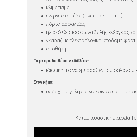
κλιματισμό
ενεργειακό τζάκι (άνω των 110 τ.μ.)
πόρτα ασφαλείας
ηλιακό θερμοσίφωνα 3πλής ενέργειας sola
γκαράζ με ηλεκτρολογική υποδομή φόρτ
αποθήκη
Τα ρετιρέ διαθέτουν επιπλέον:
ιδιωτική πισίνα έμπροσθεν του σαλονιού 
Στον κήπο:
υπάρχει μεγάλη πισίνα κοινόχρηστη, με α
Κατασκευαστική εταιρεία Ten 