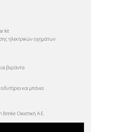
r kit
ισης ηλεκτρικών οχημάτων
και βεράντα
ποδυτήρια και μπάνια
Brinke Οικιστική Α.Ε.