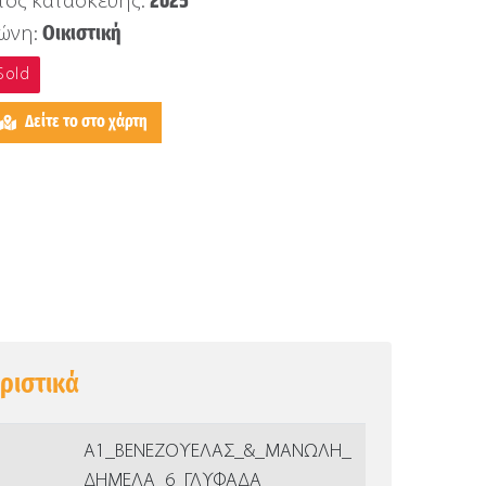
2025
τος κατασκευής:
Οικιστική
ώνη:
Sold
Δείτε το στο χάρτη
ριστικά
Α1_ΒΕΝΕΖΟΥΕΛΑΣ_&_ΜΑΝΩΛΗ_
ΔΗΜΕΛΑ_6_ΓΛΥΦΑΔΑ