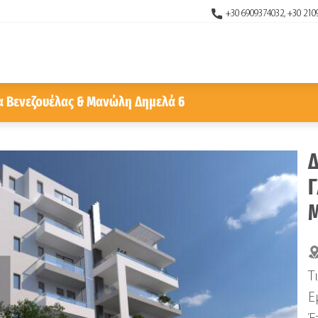
+30 6909374032, +30 210
δα Βενεζουέλας & Μανώλη Δημελά 6
Δ
Γ
Μ
Τ
Ε