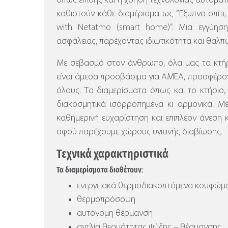
όπως επίσης και η χρήση τεχνολογίας αυτοματ
καθιστούν κάθε διαμέρισμα ως ”Έξυπνο σπίτι, τ
with Netatmo (smart home)”.
Μια εγγύηση
ασφάλειας, παρέχοντας ιδιωτικότητα και θαλπ
Με σεβασμό στον άνθρωπο, όλα μας τα κτήρι
είναι άμεσα προσβάσιμα για ΑΜΕΑ, προσφέρον
όλους. Τα διαμερίσματα όπως και το κτήριο, ε
διακοσμητικά ισορροπημένα κι αρμονικά. Μ
καθημερινή ευχαρίστηση και επιπλέον άνεση 
αφού παρέχουμε χώρους υγιεινής διαβίωσης.
Τεχνικά χαρακτηριστικά
Τα διαμερίσματα διαθέτουν:
ενεργειακά θερμοδιακοπτόμενα κουφώμα
θερμοπρόσοψη
αυτόνομη θέρμανση
αντλία θερμότητας ψύξης – θέρμανσης