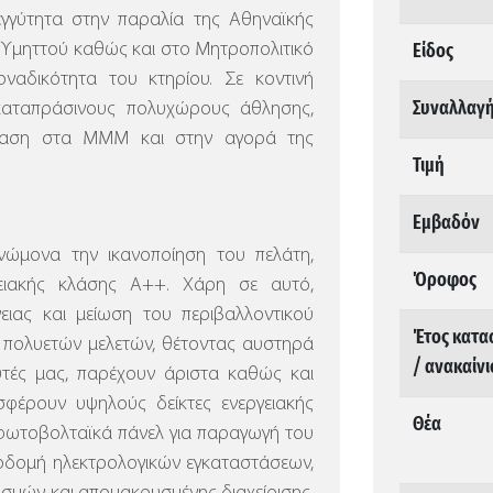
γγύτητα στην παραλία της Αθηναϊκής
Είδος
υ Υμηττού καθώς και στο Μητροπολιτικό
ναδικότητα του κτηρίου. Σε κοντινή
Συναλλαγ
καταπράσινους πολυχώρους άθλησης,
βαση στα ΜΜΜ και στην αγορά της
Τιμή
Εμβαδόν
ώμονα την ικανοποίηση του πελάτη,
Όροφος
γειακής κλάσης Α++. Χάρη σε αυτό,
ειας και μείωση του περιβαλλοντικού
Έτος κατα
 πολυετών μελετών, θέτοντας αυστηρά
/ ανακαίν
υτές μας, παρέχουν άριστα καθώς και
σφέρουν υψηλούς δείκτες ενεργειακής
Θέα
ι φωτοβολταϊκά πάνελ για παραγωγή του
δομή ηλεκτρολογικών εγκαταστάσεων,