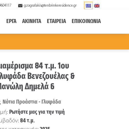
9604117
gzografakis@tenbrinkeresidence.gr
ΕΡΓΑ
ΑΚΙΝΗΤΑ
ΕΤΑΙΡΕΙΑ
ΕΠΙΚΟΙΝΩΝΙΑ
ιαμέρισμα 84 τ.μ. 1ου
λυφάδα Βενεζουέλας &
ανώλη Δημελά 6
Νότια Προάστια - Γλυφάδα
Ρωτήστε μας για την τιμή
ιμή:
84 τ.μ.
μβαδόν: