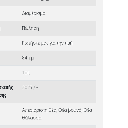
Διαμέρισμα
ή
Πώληση
Ρωτήστε μας για την τιμή
84 τ.μ.
1ος
σκευής
2025 / -
ισης
Απεριόριστη θέα, Θέα βουνό, Θέα
θάλασσα