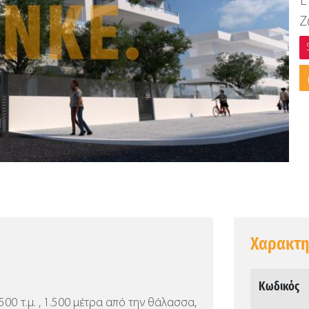
Έ
Ζ
Χαρακτη
Κωδικός
500 τ.μ. , 1.500 μέτρα από την θάλασσα,