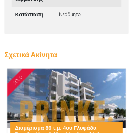
Κατάσταση
Νεόδμητο
Σχετικά Ακίνητα
SOLD
Διαμέρισμα 86 τ.μ. 4ου Γλυφάδα