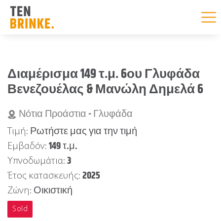
Skip
to
Διαμέρισμα 149 τ.μ. 6ου Γλυφάδα
content
Βενεζουέλας & Μανώλη Δημελά 6
Νότια Προάστια - Γλυφάδα
Ρωτήστε μας για την τιμή
Τιμή:
149 τ.μ.
Εμβαδόν:
3
Υπνοδωμάτια:
2025
Έτος κατασκευής:
Οικιστική
Ζώνη:
Sold