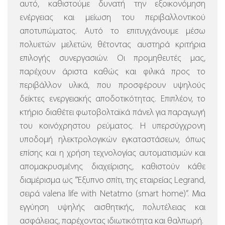
αυτό, καθιστούμε δυνατή την εξοικονόμηση
ενέργειας και μείωση του περιβαλλοντικού
αποτυπώματος. Αυτό το επιτυγχάνουμε μέσω
πολυετών μελετών, θέτοντας αυστηρά κριτήρια
επιλογής συνεργασιών. Οι προμηθευτές μας,
παρέχουν άριστα καθώς και φιλικά προς το
περιβάλλον υλικά, που προσφέρουν υψηλούς
δείκτες ενεργειακής αποδοτικότητας. Επιπλέον, το
κτήριο διαθέτει φωτοβολταϊκά πάνελ για παραγωγή
του κοινόχρηστου ρεύματος.
Η υπερσύγχρονη
υποδομή ηλεκτρολογικών εγκαταστάσεων, όπως
επίσης και η χρήση τεχνολογίας αυτοματισμών και
απομακρυσμένης διαχείρισης, καθιστούν κάθε
διαμέρισμα ως ”Έξυπνο σπίτι, της εταιρείας Legrand,
σειρά valena life with Netatmo (smart home)”.
Μια
εγγύηση υψηλής αισθητικής, πολυτέλειας και
ασφάλειας, παρέχοντας ιδιωτικότητα και θαλπωρή.