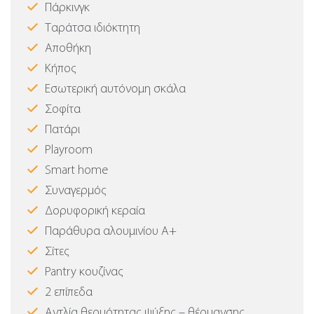
Πάρκινγκ
Ταράτσα ιδιόκτητη
Αποθήκη
Κήπος
Εσωτερική αυτόνομη σκάλα
Σοφίτα
Πατάρι
Playroom
Smart home
Συναγερμός
Δορυφορική κεραία
Παράθυρα αλουμινίου Α+
Σίτες
Pantry κουζίνας
2 επίπεδα
Αντλία θερμότητας ψύξης – θέρμανσης