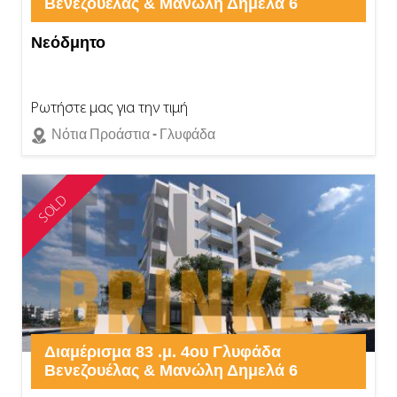
Βενεζουέλας & Μανώλη Δημελά 6
Νεόδμητο
Ρωτήστε μας για την τιμή
Νότια Προάστια - Γλυφάδα
SOLD
Διαμέρισμα 83 .μ. 4ου Γλυφάδα
Βενεζουέλας & Μανώλη Δημελά 6