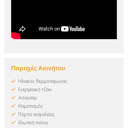
Παροχές Ακινήτου
Ηλιακός θερμοσίφωνας
Ενεργειακό τζάκι
Ασανσέρ
Κλιματισμός
Πόρτα ασφαλείας
Ιδιωτική πισίνα