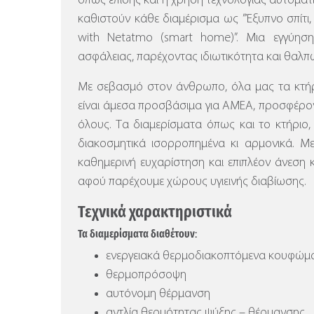
όπως επίσης και η χρήση τεχνολογίας αυτοματ
καθιστούν κάθε διαμέρισμα ως ”Έξυπνο σπίτι, τ
with Netatmo (smart home)”.
Μια εγγύηση
ασφάλειας, παρέχοντας ιδιωτικότητα και θαλπ
Με σεβασμό στον άνθρωπο, όλα μας τα κτήρι
είναι άμεσα προσβάσιμα για ΑΜΕΑ, προσφέρον
όλους. Τα διαμερίσματα όπως και το κτήριο, ε
διακοσμητικά ισορροπημένα κι αρμονικά. Μ
καθημερινή ευχαρίστηση και επιπλέον άνεση 
αφού παρέχουμε χώρους υγιεινής διαβίωσης.
Τεχνικά χαρακτηριστικά
Τα διαμερίσματα διαθέτουν:
ενεργειακά θερμοδιακοπτόμενα κουφώμα
θερμοπρόσοψη
αυτόνομη θέρμανση
αντλία θερμότητας ψύξης – θέρμανσης