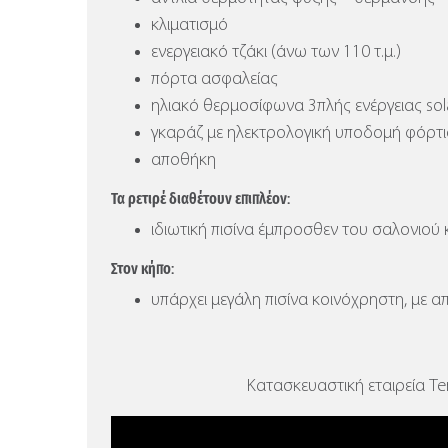
κλιματισμό
ενεργειακό τζάκι (άνω των 110 τ.μ.)
πόρτα ασφαλείας
ηλιακό θερμοσίφωνα 3πλής ενέργειας sola
γκαράζ με ηλεκτρολογική υποδομή φόρτ
αποθήκη
Τα ρετιρέ διαθέτουν επιπλέον:
ιδιωτική πισίνα έμπροσθεν του σαλονιού 
Στον κήπο:
υπάρχει μεγάλη πισίνα κοινόχρηστη, με α
Κατασκευαστική εταιρεία Ten 