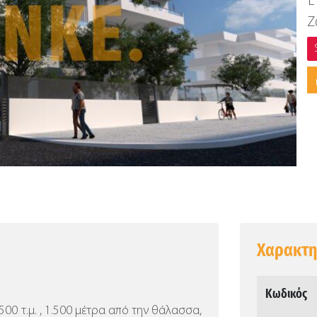
Έ
Ζ
Χαρακτη
Κωδικός
500 τ.μ. , 1.500 μέτρα από την θάλασσα,