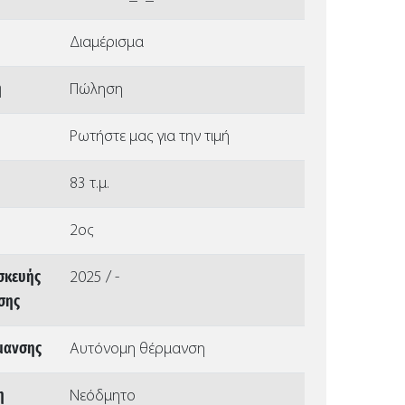
Διαμέρισμα
ή
Πώληση
Ρωτήστε μας για την τιμή
83 τ.μ.
2ος
σκευής
2025 / -
ισης
μανσης
Αυτόνομη θέρμανση
η
Νεόδμητο