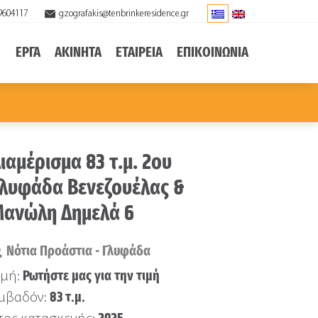
9604117
gzografakis@tenbrinkeresidence.gr
ΕΡΓΑ
ΑΚΙΝΗΤΑ
ΕΤΑΙΡΕΙΑ
ΕΠΙΚΟΙΝΩΝΙΑ
ιαμέρισμα 83 τ.μ. 2ου
λυφάδα Βενεζουέλας &
ανώλη Δημελά 6
Νότια Προάστια - Γλυφάδα
Ρωτήστε μας για την τιμή
ιμή:
83 τ.μ.
μβαδόν: