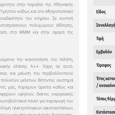
γγύτητα στην παραλία της Αθηναϊκής
Είδος
υ Υμηττού καθώς και στο Μητροπολιτικό
ναδικότητα του κτηρίου. Σε κοντινή
Συναλλαγ
καταπράσινους πολυχώρους άθλησης,
βαση στα ΜΜΜ και στην αγορά της
Τιμή
Εμβαδόν
ώμονα την ικανοποίηση του πελάτη,
Όροφος
γειακής κλάσης Α++. Χάρη σε αυτό,
ειας και μείωση του περιβαλλοντικού
Έτος κατα
 πολυετών μελετών, θέτοντας αυστηρά
/ ανακαίν
υτές μας, παρέχουν άριστα καθώς και
σφέρουν υψηλούς δείκτες ενεργειακής
Τύπος θέρ
ι φωτοβολταϊκά πάνελ για παραγωγή του
δομή ηλεκτρολογικών εγκαταστάσεων,
Κατάστασ