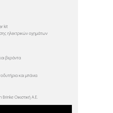
r kit
ισης ηλεκτρικών οχημάτων
και βεράντα
ποδυτήρια και μπάνια
Brinke Οικιστική Α.Ε.