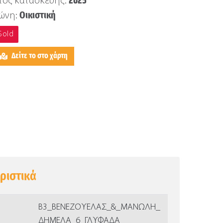
2025
τος κατασκευής:
Οικιστική
ώνη:
Sold
Δείτε το στο χάρτη
ριστικά
Β3_ΒΕΝΕΖΟΥΕΛΑΣ_&_ΜΑΝΩΛΗ_
ΔΗΜΕΛΑ_6_ΓΛΥΦΑΔΑ