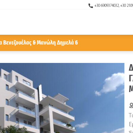
+30 6909374032, +30 210
δα Βενεζουέλας & Μανώλη Δημελά 6
Δ
Γ
Μ
Τ
Ε