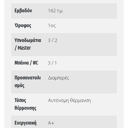
Εμβαδόν
162 τ.μ.
Όροφος
1ος
Υπνοδωμάτια
3 / 2
/ Master
Μπάνια / WC
3 / 1
Προσανατολι
Διαμπερές
σμός
Τύπος
Αυτόνομη θέρμανση
θέρμανσης
Ενεργειακή
Α+