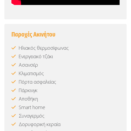
Παροχές Ακινήτου
Ηλιακός θερμοσίφωνας
Ενεργειακό τζάκι
Ασανσέρ
Κλιματισμός
Πόρτα ασφαλείας
Πάρκινγκ
Αποθήκη
Smart home
Συναγερμός
Δορυφορική κεραία