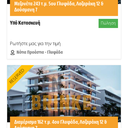
Μεζονέτα 243 τ.μ. 5ου Γλυφάδα, Λαζαράκη 12 &
Δούσμανη 7
Υπό Κατασκευή
Πώληση
Ρωτήστε μας για την τιμή
Νότια Προάστια - Γλυφάδα
RESERVED
Διαμέρισμα 162 τ.μ. 4ου Γλυφάδα, Λαζαράκη 12 &