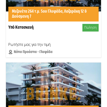
Μεζονέτα 264 τ.μ. 5ου Γλυφάδα, Λαζαράκη 12 &
Δούσμανη 7
Υπό Κατασκευή
Πώληση
Ρωτήστε μας για την τιμή
Νότια Προάστια - Γλυφάδα