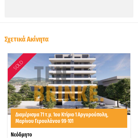
Σχετικά Ακίνητα
SOLD
Διαμέρισμα 71 τ.μ. 1ου Κτίριο 1 Αργυρούπολη,
Μαρίνου Γερουλάνου 99-101
Νεόδμητο