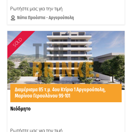
Ρωτήστε μας για την τιμή
Νότια Προάστια - Αργυρούπολη
SOLD
Διαμέρισμα 85 τ.μ. 4ου Κτίριο 1 Αργυρούπολη,
Μαρίνου Γερουλάνου 99-101
Νεόδμητο
Ρωτήστε μας για την τιμή