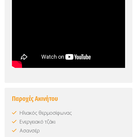
Παροχές Ακινήτου
Ηλιακός θερμοσίφωνας
Ενεργειακό τζάκι
Ασανσέρ