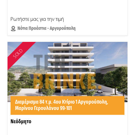
Ρωτήστε μας για την τιμή
Νότια Προάστια - Αργυρούπολη
SOLD
Διαμέρισμα 84 τ.μ. 4ου Κτίριο 1 Αργυρούπολη,
Μαρίνου Γερουλάνου 99-101
Νεόδμητο