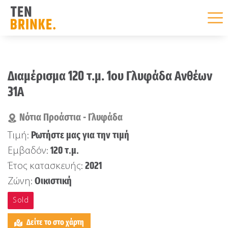
Skip
to
Διαμέρισμα 120 τ.μ. 1ου Γλυφάδα Ανθέων
content
31Α
Νότια Προάστια - Γλυφάδα
Ρωτήστε μας για την τιμή
Τιμή:
120 τ.μ.
Εμβαδόν:
2021
Έτος κατασκευής:
Οικιστική
Ζώνη:
Sold
Δείτε το στο χάρτη