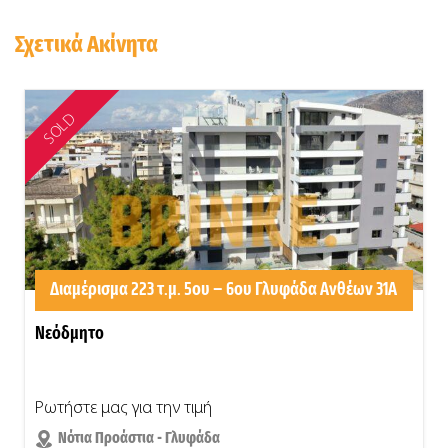
Σχετικά Ακίνητα
SOLD
Διαμέρισμα 223 τ.μ. 5ου – 6ου Γλυφάδα Ανθέων 31Α
Νεόδμητο
Ρωτήστε μας για την τιμή
Νότια Προάστια - Γλυφάδα