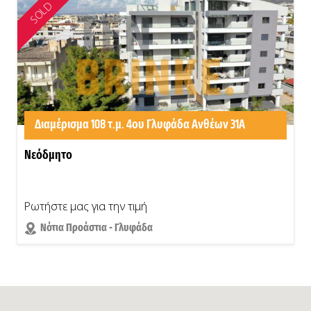
SOLD
Διαμέρισμα 108 τ.μ. 4ου Γλυφάδα Ανθέων 31Α
Νεόδμητο
Ρωτήστε μας για την τιμή
Νότια Προάστια - Γλυφάδα