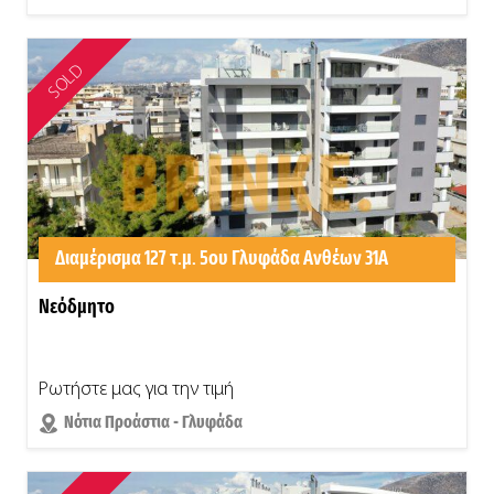
SOLD
Διαμέρισμα 127 τ.μ. 5ου Γλυφάδα Ανθέων 31Α
Νεόδμητο
Ρωτήστε μας για την τιμή
Νότια Προάστια - Γλυφάδα