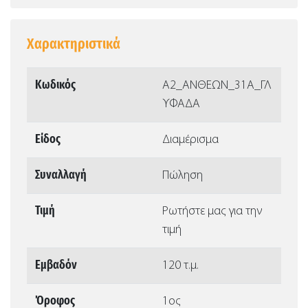
Χαρακτηριστικά
Κωδικός
Α2_ΑΝΘΕΩΝ_31Α_ΓΛ
ΥΦΑΔΑ
Είδος
Διαμέρισμα
Συναλλαγή
Πώληση
Τιμή
Ρωτήστε μας για την
τιμή
Εμβαδόν
120 τ.μ.
Όροφος
1ος