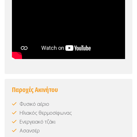
Παροχές Ακινήτου
Φυσικό αέριο
Ηλιακός θερμοσίφωνας
Ενεργειακό τζάκι
Ασανσέρ