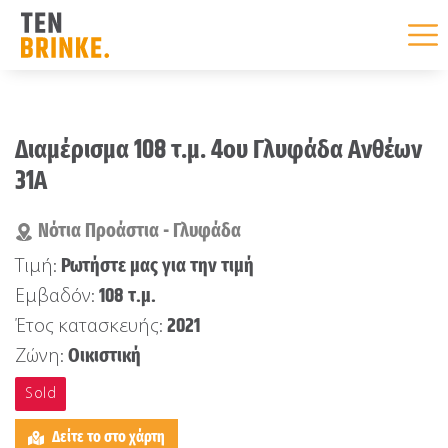
Skip
to
Διαμέρισμα 108 τ.μ. 4ου Γλυφάδα Ανθέων
content
31Α
Νότια Προάστια - Γλυφάδα
Ρωτήστε μας για την τιμή
Τιμή:
108 τ.μ.
Εμβαδόν:
2021
Έτος κατασκευής:
Οικιστική
Ζώνη:
Sold
Δείτε το στο χάρτη