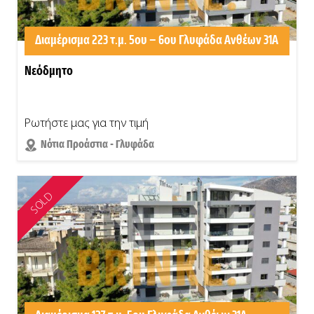
Διαμέρισμα 223 τ.μ. 5ου – 6ου Γλυφάδα Ανθέων 31Α
Νεόδμητο
Ρωτήστε μας για την τιμή
Νότια Προάστια - Γλυφάδα
SOLD