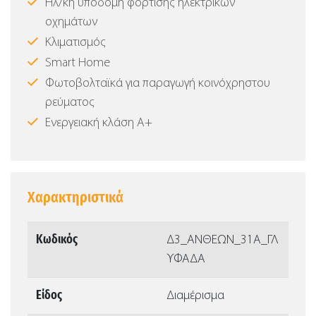
Ηλ/κή υποδομή φόρτισης ηλεκτρικών
οχημάτων
Κλιματισμός
Smart Home
Φωτοβολταϊκά για παραγωγή κοινόχρηστου
ρεύματος
Ενεργειακή κλάση Α+
Χαρακτηριστικά
Κωδικός
Δ3_ΑΝΘΕΩΝ_31Α_ΓΛ
ΥΦΑΔΑ
Είδος
Διαμέρισμα