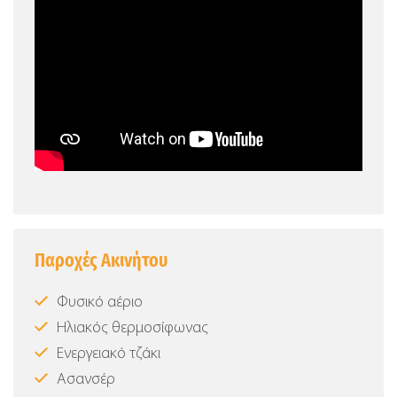
Παροχές Ακινήτου
Φυσικό αέριο
Ηλιακός θερμοσίφωνας
Ενεργειακό τζάκι
Ασανσέρ