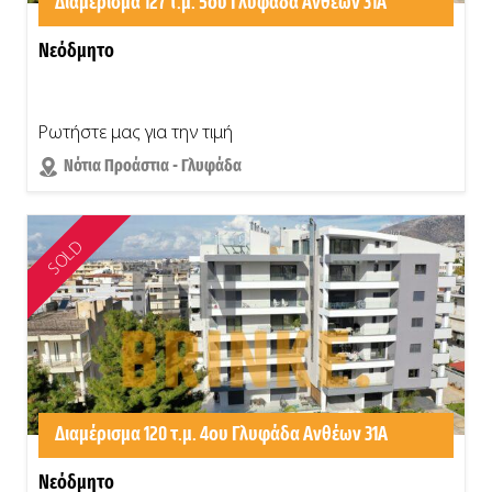
Διαμέρισμα 127 τ.μ. 5ου Γλυφάδα Ανθέων 31Α
Νεόδμητο
Ρωτήστε μας για την τιμή
Νότια Προάστια - Γλυφάδα
SOLD
Διαμέρισμα 120 τ.μ. 4ου Γλυφάδα Ανθέων 31Α
Νεόδμητο