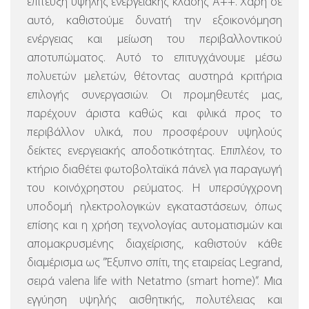
επίτευξη υψηλής ενεργειακής κλάσης Α++. Χάρη σε
αυτό, καθιστούμε δυνατή την εξοικονόμηση
ενέργειας και μείωση του περιβαλλοντικού
αποτυπώματος. Αυτό το επιτυγχάνουμε μέσω
πολυετών μελετών, θέτοντας αυστηρά κριτήρια
επιλογής συνεργασιών. Οι προμηθευτές μας,
παρέχουν άριστα καθώς και φιλικά προς το
περιβάλλον υλικά, που προσφέρουν υψηλούς
δείκτες ενεργειακής αποδοτικότητας. Επιπλέον, το
κτήριο διαθέτει φωτοβολταϊκά πάνελ για παραγωγή
του κοινόχρηστου ρεύματος.
Η υπερσύγχρονη
υποδομή ηλεκτρολογικών εγκαταστάσεων, όπως
επίσης και η χρήση τεχνολογίας αυτοματισμών και
απομακρυσμένης διαχείρισης, καθιστούν κάθε
διαμέρισμα ως ”Έξυπνο σπίτι, της εταιρείας Legrand,
σειρά valena life with Netatmo (smart home)”.
Μια
εγγύηση υψηλής αισθητικής, πολυτέλειας και