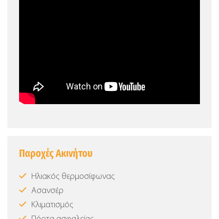
Παροχές Ακινήτου
Ηλιακός θερμοσίφωνας
Ασανσέρ
Κλιματισμός