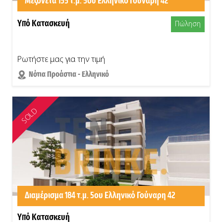
Μεζονέτα 155 τ.μ. 5ου Ελληνικό Γούναρη 42
Υπό Κατασκευή
Πώληση
Ρωτήστε μας για την τιμή
Νότια Προάστια - Ελληνικό
SOLD
Διαμέρισμα 184 τ.μ. 5ου Ελληνικό Γούναρη 42
Υπό Κατασκευή