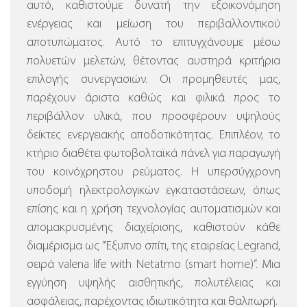
αυτό, καθιστούμε δυνατή την εξοικονόμηση
ενέργειας και μείωση του περιβαλλοντικού
αποτυπώματος. Αυτό το επιτυγχάνουμε μέσω
πολυετών μελετών, θέτοντας αυστηρά κριτήρια
επιλογής συνεργασιών. Οι προμηθευτές μας,
παρέχουν άριστα καθώς και φιλικά προς το
περιβάλλον υλικά, που προσφέρουν υψηλούς
δείκτες ενεργειακής αποδοτικότητας. Επιπλέον, το
κτήριο διαθέτει φωτοβολταϊκά πάνελ για παραγωγή
του κοινόχρηστου ρεύματος.
Η υπερσύγχρονη
υποδομή ηλεκτρολογικών εγκαταστάσεων, όπως
επίσης και η χρήση τεχνολογίας αυτοματισμών και
απομακρυσμένης διαχείρισης, καθιστούν κάθε
διαμέρισμα ως ”Έξυπνο σπίτι, της εταιρείας Legrand,
σειρά valena life with Netatmo (smart home)”.
Μια
εγγύηση υψηλής αισθητικής, πολυτέλειας και
ασφάλειας, παρέχοντας ιδιωτικότητα και θαλπωρή.