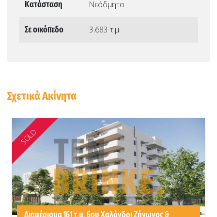
Κατάσταση
Νεόδμητο
Σε οικόπεδο
3.683 τ.μ.
Σχετικά Ακίνητα
SOLD
Διαμέρισμα 161 τ.μ. 6ου Χαλάνδρι Ζήνωνος &