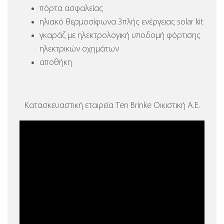
πόρτα ασφαλείας
ηλιακό θερμοσίφωνα 3πλής ενέργειας solar kit
γκαράζ με ηλεκτρολογική υποδομή φόρτισης
ηλεκτρικών οχημάτων
αποθήκη
Κατασκευαστική εταιρεία Ten Brinke Οικιστική Α.Ε.