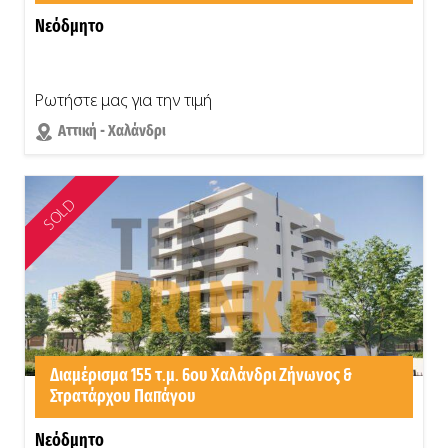
Νεόδμητο
Ρωτήστε μας για την τιμή
Αττική - Χαλάνδρι
SOLD
Διαμέρισμα 155 τ.μ. 6ου Χαλάνδρι Ζήνωνος &
Στρατάρχου Παπάγου
Νεόδμητο