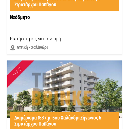
Στρατάρχου Παπάγου
Νεόδμητο
Ρωτήστε μας για την τιμή
Αττική - Χαλάνδρι
SOLD
Διαμέρισμα 168 τ.μ. 6ου Χαλάνδρι Ζήνωνος &
Στρατάρχου Παπάγου