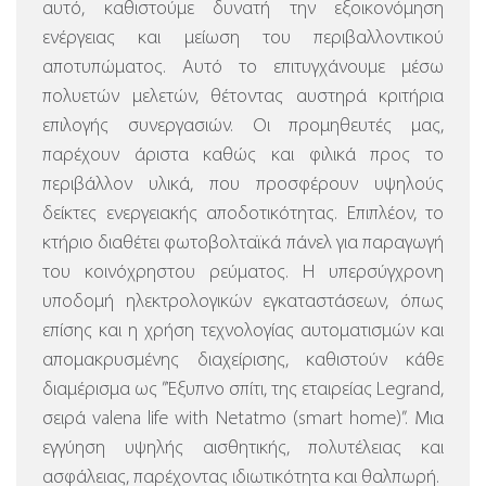
αυτό, καθιστούμε δυνατή την εξοικονόμηση
ενέργειας και μείωση του περιβαλλοντικού
αποτυπώματος. Αυτό το επιτυγχάνουμε μέσω
πολυετών μελετών, θέτοντας αυστηρά κριτήρια
επιλογής συνεργασιών. Οι προμηθευτές μας,
παρέχουν άριστα καθώς και φιλικά προς το
περιβάλλον υλικά, που προσφέρουν υψηλούς
δείκτες ενεργειακής αποδοτικότητας. Επιπλέον, το
κτήριο διαθέτει φωτοβολταϊκά πάνελ για παραγωγή
του κοινόχρηστου ρεύματος.
Η υπερσύγχρονη
υποδομή ηλεκτρολογικών εγκαταστάσεων, όπως
επίσης και η χρήση τεχνολογίας αυτοματισμών και
απομακρυσμένης διαχείρισης, καθιστούν κάθε
διαμέρισμα ως ”Έξυπνο σπίτι, της εταιρείας Legrand,
σειρά valena life with Netatmo (smart home)”.
Μια
εγγύηση υψηλής αισθητικής, πολυτέλειας και
ασφάλειας, παρέχοντας ιδιωτικότητα και θαλπωρή.