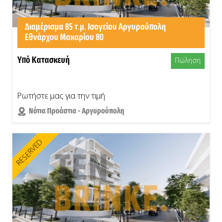
Διαμέρισμα 85 τ.μ. Ισογείου Αργυρούπολη
Εθνάρχου Μακαρίου 80
Υπό Κατασκευή
Πώληση
Ρωτήστε μας για την τιμή
Νότια Προάστια - Αργυρούπολη
RESERVED