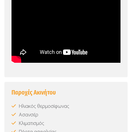
Παροχές Ακινήτου
Ηλιακός θερμοσίφωνας
Ασανσέρ
Κλιματισμός