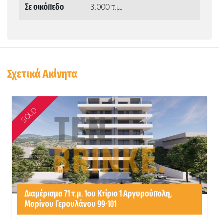
Σε οικόπεδο
3.000 τ.μ.
Σχετικά Ακίνητα
SOLD
Διαμέρισμα 71 τ.μ. 1ου Κτίριο 1 Αργυρούπολη,
Μαρίνου Γερουλάνου 99-101