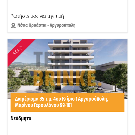
Ρωτήστε μας για την τιμή
Νότια Προάστια - Αργυρούπολη
SOLD
Διαμέρισμα 85 τ.μ. 4ου Κτίριο 1 Αργυρούπολη,
Μαρίνου Γερουλάνου 99-101
Νεόδμητο