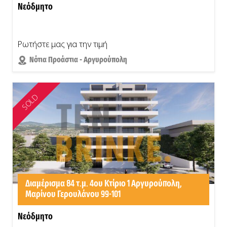
Νεόδμητο
Ρωτήστε μας για την τιμή
Νότια Προάστια - Αργυρούπολη
SOLD
Διαμέρισμα 84 τ.μ. 4ου Κτίριο 1 Αργυρούπολη,
Μαρίνου Γερουλάνου 99-101
Νεόδμητο