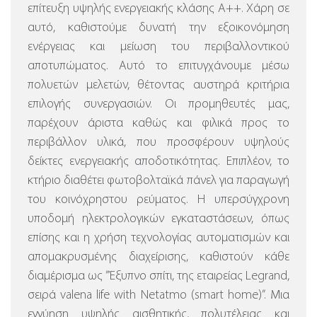
επίτευξη υψηλής ενεργειακής κλάσης Α++. Χάρη σε
αυτό, καθιστούμε δυνατή την εξοικονόμηση
ενέργειας και μείωση του περιβαλλοντικού
αποτυπώματος. Αυτό το επιτυγχάνουμε μέσω
πολυετών μελετών, θέτοντας αυστηρά κριτήρια
επιλογής συνεργασιών. Οι προμηθευτές μας,
παρέχουν άριστα καθώς και φιλικά προς το
περιβάλλον υλικά, που προσφέρουν υψηλούς
δείκτες ενεργειακής αποδοτικότητας. Επιπλέον, το
κτήριο διαθέτει φωτοβολταϊκά πάνελ για παραγωγή
του κοινόχρηστου ρεύματος.
Η υπερσύγχρονη
υποδομή ηλεκτρολογικών εγκαταστάσεων, όπως
επίσης και η χρήση τεχνολογίας αυτοματισμών και
απομακρυσμένης διαχείρισης, καθιστούν κάθε
διαμέρισμα ως ”Έξυπνο σπίτι, της εταιρείας Legrand,
σειρά valena life with Netatmo (smart home)”.
Μια
εγγύηση υψηλής αισθητικής, πολυτέλειας και