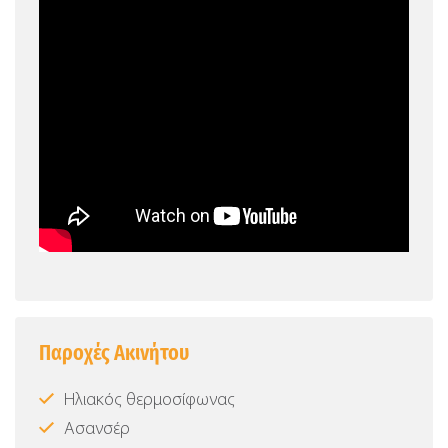
Παροχές Ακινήτου
Ηλιακός θερμοσίφωνας
Ασανσέρ