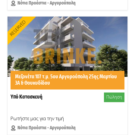
Νότια Προάστια - Αργυρούπολη
RESERVED
Μεζονέτα 107 τ.μ. 5ου Αργυρούπολη 25ης Μαρτίου
3Α & Θουκυδίδου
Υπό Κατασκευή
Πώληση
Ρωτήστε μας για την τιμή
Νότια Προάστια - Αργυρούπολη