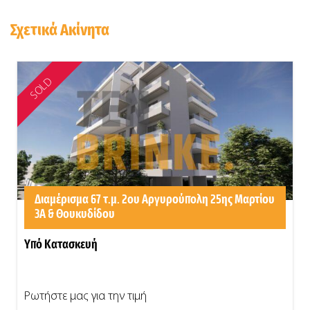
Σχετικά Ακίνητα
SOLD
Διαμέρισμα 67 τ.μ. 2ου Αργυρούπολη 25ης Μαρτίου
3Α & Θουκυδίδου
Υπό Κατασκευή
Ρωτήστε μας για την τιμή