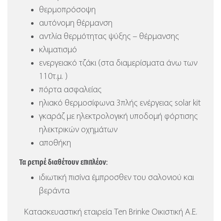
θερμοπρόσοψη
αυτόνομη θέρμανση
αντλία θερμότητας ψύξης – θέρμανσης
κλιματισμό
ενεργειακό τζάκι (στα διαμερίσματα άνω των
110τ.μ. )
πόρτα ασφαλείας
ηλιακό θερμοσίφωνα 3πλής ενέργειας solar kit
γκαράζ με ηλεκτρολογική υποδομή φόρτισης
ηλεκτρικών οχημάτων
αποθήκη
Τα ρετιρέ διαθέτουν επιπλέον:
ιδιωτική πισίνα έμπροσθεν του σαλονιού και
βεράντα
Κατασκευαστική εταιρεία Ten Brinke Οικιστική Α.Ε.