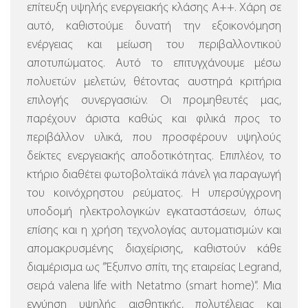
επίτευξη υψηλής ενεργειακής κλάσης Α++. Χάρη σε
αυτό, καθιστούμε δυνατή την εξοικονόμηση
ενέργειας και μείωση του περιβαλλοντικού
αποτυπώματος. Αυτό το επιτυγχάνουμε μέσω
πολυετών μελετών, θέτοντας αυστηρά κριτήρια
επιλογής συνεργασιών. Οι προμηθευτές μας,
παρέχουν άριστα καθώς και φιλικά προς το
περιβάλλον υλικά, που προσφέρουν υψηλούς
δείκτες ενεργειακής αποδοτικότητας. Επιπλέον, το
κτήριο διαθέτει φωτοβολταϊκά πάνελ για παραγωγή
του κοινόχρηστου ρεύματος.
Η υπερσύγχρονη
υποδομή ηλεκτρολογικών εγκαταστάσεων, όπως
επίσης και η χρήση τεχνολογίας αυτοματισμών και
απομακρυσμένης διαχείρισης, καθιστούν κάθε
διαμέρισμα ως ”Έξυπνο σπίτι, της εταιρείας Legrand,
σειρά valena life with Netatmo (smart home)”.
Μια
εγγύηση υψηλής αισθητικής, πολυτέλειας και