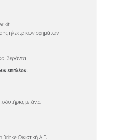
r kit
ισης ηλεκτρικών οχημάτων
και βεράντα
ν επιπλέον:
αποδυτήρια, μπάνια
Brinke Οικιστική Α.Ε.