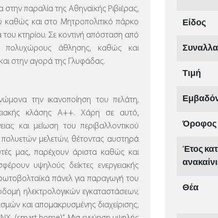
α στην παραλία της Αθηναϊκής Ριβιέρας,
Είδος
ύ καθώς και στο Μητροπολιτικό πάρκο
α του κτηρίου. Σε κοντινή απόσταση από
Συναλλ
υς πολυχώρους άθλησης, καθώς και
αι στην αγορά της Γλυφάδας.
Τιμή
Εμβαδό
ώμονα την ικανοποίηση του πελάτη,
γειακής κλάσης Α++. Χάρη σε αυτό,
Όροφος
ειας και μείωση του περιβαλλοντικού
 πολυετών μελετών, θέτοντας αυστηρά
Έτος κατ
υτές μας, παρέχουν άριστα καθώς και
ανακαίν
σφέρουν υψηλούς δείκτες ενεργειακής
ι φωτοβολταϊκά πάνελ για παραγωγή του
Θέα
δομή ηλεκτρολογικών εγκαταστάσεων,
ισμών και απομακρυσμένης διαχείρισης,