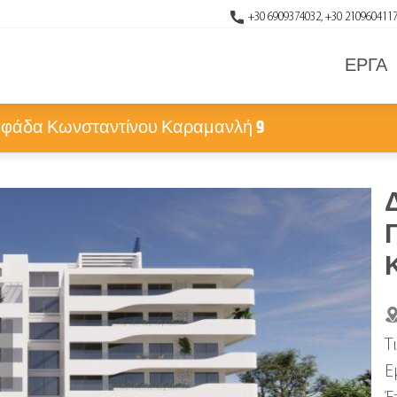
+30 6909374032, +30 210960411
ΕΡΓΑ
Γλυφάδα Κωνσταντίνου Καραμανλή 9
Δ
Τ
Ε