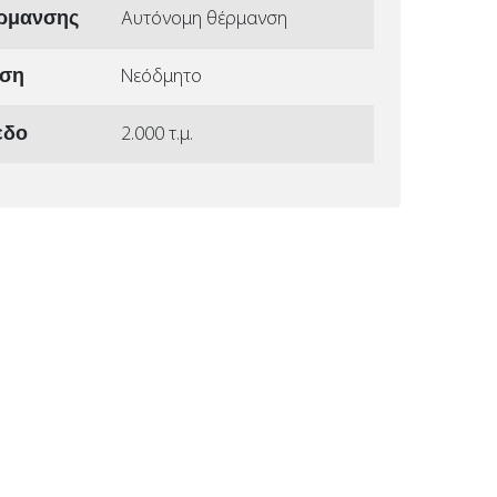
έρμανσης
Αυτόνομη θέρμανση
αση
Νεόδμητο
εδο
2.000 τ.μ.