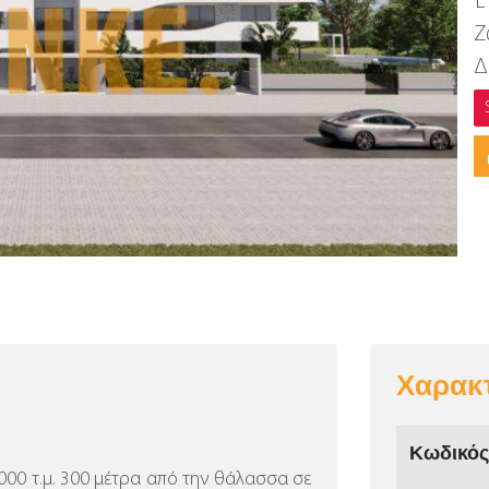
Έ
Ζ
Δ
Χαρακτ
Κωδικός
.000 τ.μ. 300 μέτρα από την θάλασσα σε