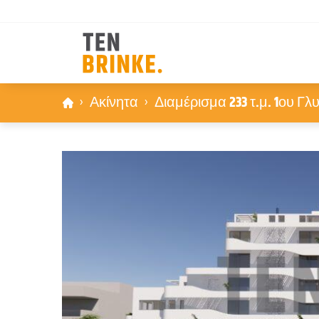
Skip
Ακίνητα
Διαμέρισμα 233 τ.μ. 1ου 
to
content