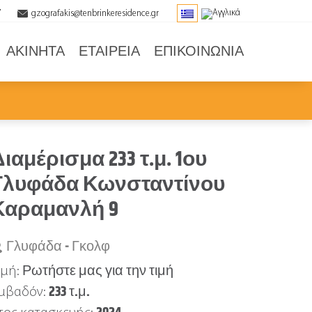
7
gzografakis@tenbrinkeresidence.gr
ΑΚΙΝΗΤΑ
ΕΤΑΙΡΕΙΑ
ΕΠΙΚΟΙΝΩΝΙΑ
ιαμέρισμα 233 τ.μ. 1ου
Γλυφάδα Κωνσταντίνου
Καραμανλή 9
Γλυφάδα - Γκολφ
Ρωτήστε μας για την τιμή
ιμή:
233 τ.μ.
μβαδόν: