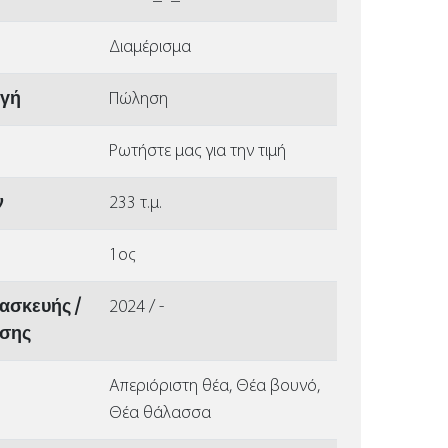
Διαμέρισμα
αγή
Πώληση
Ρωτήστε μας για την τιμή
ν
233 τ.μ.
1ος
ασκευής /
2024 / -
ισης
Απεριόριστη θέα, Θέα βουνό,
Θέα θάλασσα