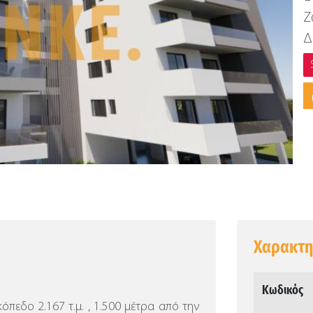
Ζ
Δ
Χαρακτη
Κωδικός
κόπεδο 2.167 τ.μ. , 1.500 μέτρα από την