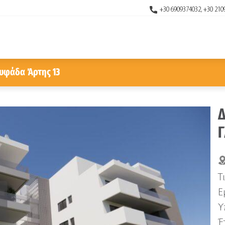
+30 6909374032, +30 210
λυφάδα Άρτης 13
Δ
Γ
Τ
Ε
Υ
Έ