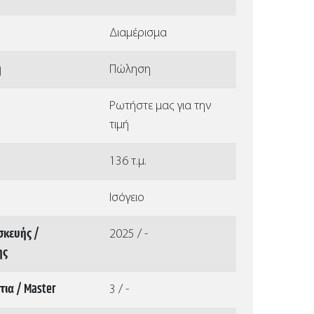
Διαμέρισμα
ή
Πώληση
Ρωτήστε μας για την
τιμή
136 τ.μ.
Ισόγειο
σκευής /
2025 / -
ης
ια / Master
3 / -