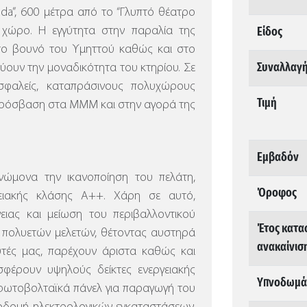
ada”, 600 μέτρα από το “Γλυπτό θέατρο
Είδος
α χώρο.
Η εγγύτητα στην παραλία της
στο βουνό του Υμηττού καθώς και στο
Συναλλαγ
ύουν την μοναδικότητα του κτηρίου. Σε
σφαλείς, καταπράσινους πολυχώρους
Τιμή
πρόσβαση στα ΜΜΜ και στην αγορά της
Εμβαδόν
ώμονα την ικανοποίηση του πελάτη,
Όροφος
γειακής κλάσης Α++. Χάρη σε αυτό,
ειας και μείωση του περιβαλλοντικού
Έτος κατα
 πολυετών μελετών, θέτοντας αυστηρά
ανακαίνισ
υτές μας, παρέχουν άριστα καθώς και
σφέρουν υψηλούς δείκτες ενεργειακής
Υπνοδωμάτ
ι φωτοβολταϊκά πάνελ για παραγωγή του