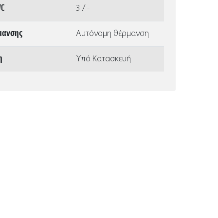
WC
3 / -
μανσης
Αυτόνομη θέρμανση
η
Υπό Κατασκευή