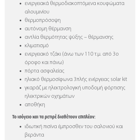
ενεργειακά θερμοδιακοπτόμενα κουφώματα
αλουμινίου
θερμοπρόσοψη
αυτόνομη θέρμανση
αντλία θερμότητας ψύξης – θέρμανσης
κλιματισμό
ενεργειακό τζάκι (άνω των 110 τ.μ. από 3ο
όροφο και πάνω)
πόρτα ασφαλείας
ηλιακό θερμοσίφωνα 3πλής ενέργειας solar kit
γκαράζ με ηλεκτρολογική υποδομή φόρτισης
ηλεκτρικών οχημάτων
αποθήκη
Το ισόγειο και τα ρετιρέ διαθέτουν επιπλέον:
ιδιωτική πισίνα έμπροσθεν του σαλονιού και
βεράντα