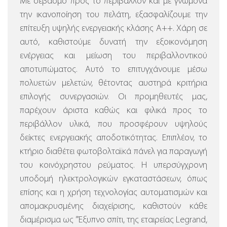
Με σεβασμό προς το περιβάλλον και με γνώμονα
την ικανοποίηση του πελάτη, εξασφαλίζουμε την
επίτευξη υψηλής ενεργειακής κλάσης Α++. Χάρη σε
αυτό, καθιστούμε δυνατή την εξοικονόμηση
ενέργειας και μείωση του περιβαλλοντικού
αποτυπώματος. Αυτό το επιτυγχάνουμε μέσω
πολυετών μελετών, θέτοντας αυστηρά κριτήρια
επιλογής συνεργασιών. Οι προμηθευτές μας,
παρέχουν άριστα καθώς και φιλικά προς το
περιβάλλον υλικά, που προσφέρουν υψηλούς
δείκτες ενεργειακής αποδοτικότητας. Επιπλέον, το
κτήριο διαθέτει φωτοβολταϊκά πάνελ για παραγωγή
του κοινόχρηστου ρεύματος.
Η υπερσύγχρονη
υποδομή ηλεκτρολογικών εγκαταστάσεων, όπως
επίσης και η χρήση τεχνολογίας αυτοματισμών και
απομακρυσμένης διαχείρισης, καθιστούν κάθε
διαμέρισμα ως ”Έξυπνο σπίτι, της εταιρείας Legrand,