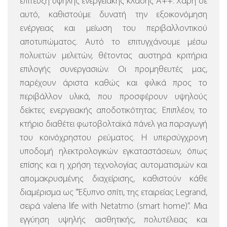
επίτευξη υψηλής ενεργειακής κλάσης Α++. Χάρη σε
αυτό, καθιστούμε δυνατή την εξοικονόμηση
ενέργειας και μείωση του περιβαλλοντικού
αποτυπώματος. Αυτό το επιτυγχάνουμε μέσω
πολυετών μελετών, θέτοντας αυστηρά κριτήρια
επιλογής συνεργασιών. Οι προμηθευτές μας,
παρέχουν άριστα καθώς και φιλικά προς το
περιβάλλον υλικά, που προσφέρουν υψηλούς
δείκτες ενεργειακής αποδοτικότητας. Επιπλέον, το
κτήριο διαθέτει φωτοβολταϊκά πάνελ για παραγωγή
του κοινόχρηστου ρεύματος.
Η υπερσύγχρονη
υποδομή ηλεκτρολογικών εγκαταστάσεων, όπως
επίσης και η χρήση τεχνολογίας αυτοματισμών και
απομακρυσμένης διαχείρισης, καθιστούν κάθε
διαμέρισμα ως ”Έξυπνο σπίτι, της εταιρείας Legrand,
σειρά valena life with Netatmo (smart home)”.
Μια
εγγύηση υψηλής αισθητικής, πολυτέλειας και