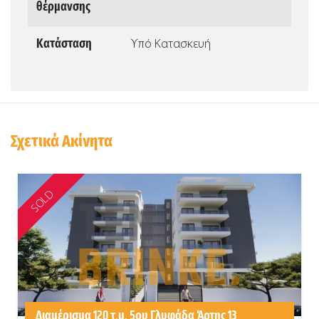
θέρμανσης
Κατάσταση
Υπό Κατασκευή
Σχετικά Ακίνητα
SOLD
Διαμέρισμα 120 τ.μ. 5ου Γλυφάδα Άρτης 13